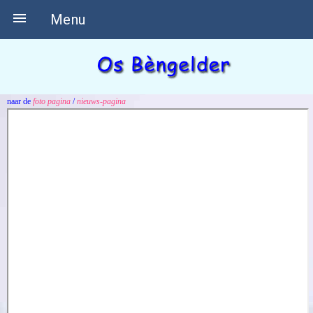

Menu
naar de
foto pagina
/
nieuws-pagina