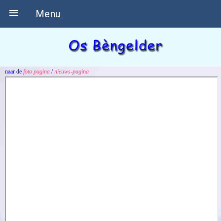

Menu
naar de
foto pagina
/
nieuws-pagina