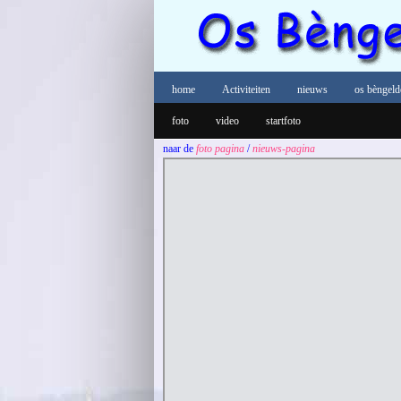
home
Activiteiten
nieuws
os bèngeld
foto
video
startfoto
naar de
foto pagina
/
nieuws-pagina