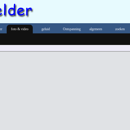
er
foto & video
geluid
Ontspanning
algemeen
zoeken