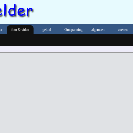
er
foto & video
geluid
Ontspanning
algemeen
zoeken