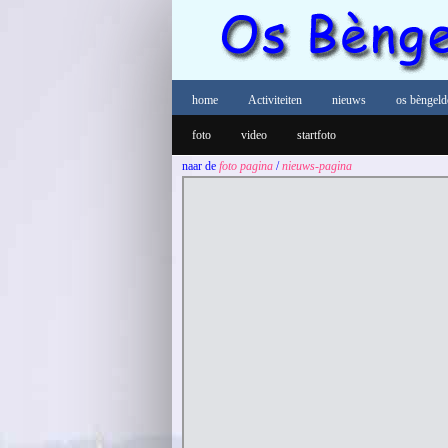
home
Activiteiten
nieuws
os bèngeld
foto
video
startfoto
naar de
foto pagina
/
nieuws-pagina