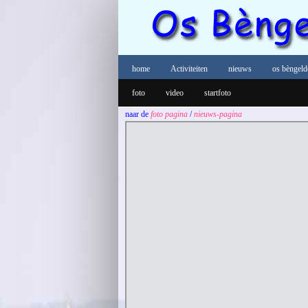
home
Activiteiten
nieuws
os bèngeld
foto
video
startfoto
naar de
foto pagina
/
nieuws-pagina