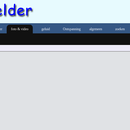
er
foto & video
geluid
Ontspanning
algemeen
zoeken