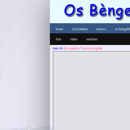
home
Activiteiten
nieuws
os bèngeld
foto
video
startfoto
naar de
foto pagina
/
nieuws-pagina