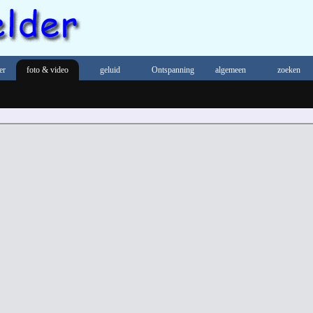
er
foto & video
geluid
Ontspanning
algemeen
zoeken