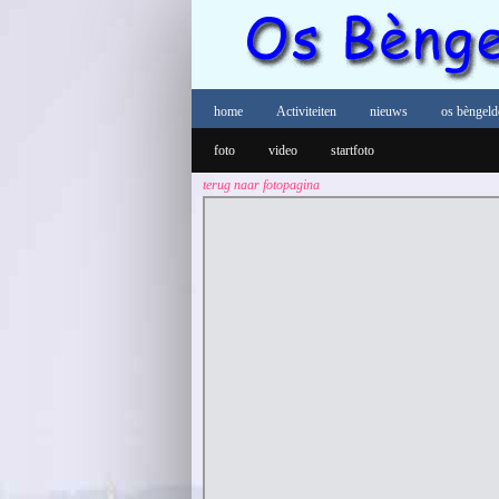
home
Activiteiten
nieuws
os bèngeld
foto
video
startfoto
terug naar fotopagina