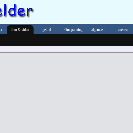
er
foto & video
geluid
Ontspanning
algemeen
zoeken