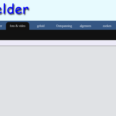
er
foto & video
geluid
Ontspanning
algemeen
zoeken