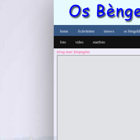
home
Activiteiten
nieuws
os bèngeld
foto
video
startfoto
terug naar fotopagina