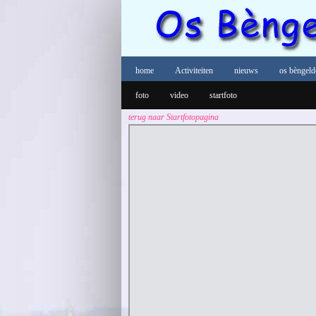
home
Activiteiten
nieuws
os bèngeld
foto
video
startfoto
terug naar Startfotopagina