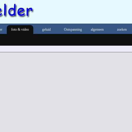
er
foto & video
geluid
Ontspanning
algemeen
zoeken