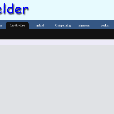
er
foto & video
geluid
Ontspanning
algemeen
zoeken