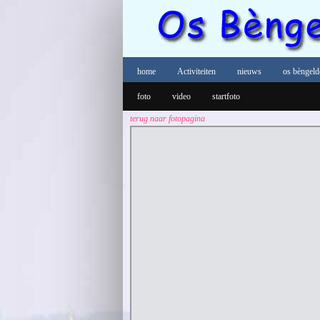
home
Activiteiten
nieuws
os bèngeld
foto
video
startfoto
terug naar fotopagina