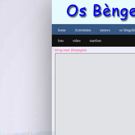
home
Activiteiten
nieuws
os bèngeld
foto
video
startfoto
terug naar fotopagina