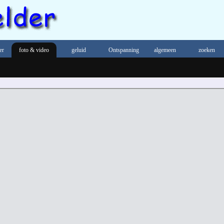
er
foto & video
geluid
Ontspanning
algemeen
zoeken