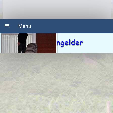

Menu