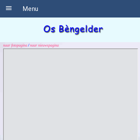

Menu
naar fotopagina
/
naar nieuwspagina