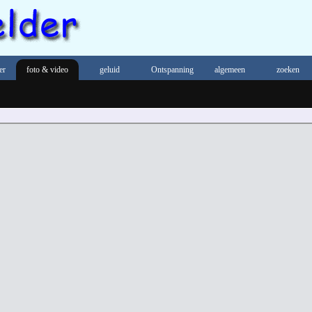
er
foto & video
geluid
Ontspanning
algemeen
zoeken