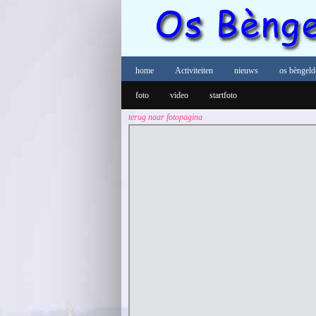
home
Activiteiten
nieuws
os bèngeld
foto
video
startfoto
terug naar fotopagina