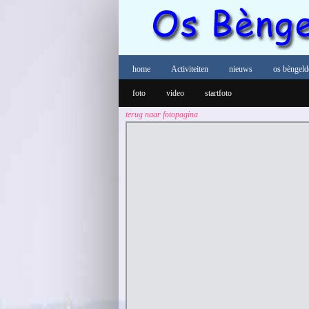
home
Activiteiten
nieuws
os bèngeld
foto
video
startfoto
terug naar fotopagina