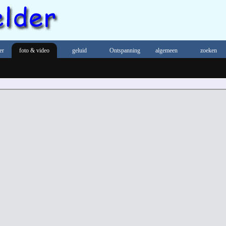
er
foto & video
geluid
Ontspanning
algemeen
zoeken