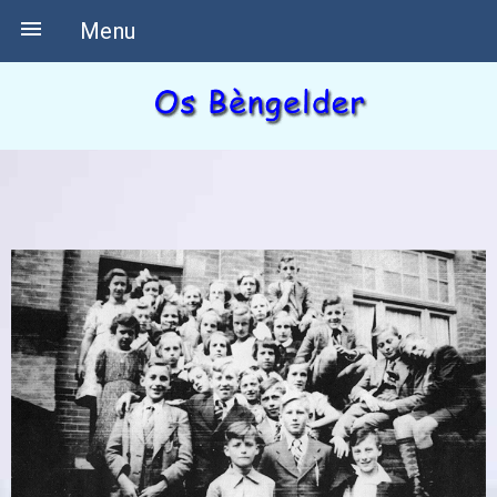

Menu